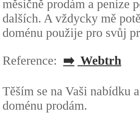
měsíčně prodám a peníze po
dalších. A vždycky mě potě
doménu použije pro svůj pr
Reference:
➡️
Webtrh
Těším se na Vaši nabídku 
doménu prodám.